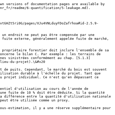
wn versions of documentation pages are available by 
nr_fr/readme/6-quantification/5-leakage.md).

vtGHZt5ri0G/pages/XJu4VNLduyFDoZafrhoa#id-2.5.9-
 un endroit ne peut pas être compensée par une 
 fuite externe, généralement appelée fuite de marché, 
 propriétaire forestier doit inclure l'ensemble de sa 
oncerne le bilan C. Par exemple : les terrains de 
nes sinistrées conformément au chap. [5.1.3]
lieu-du-projet).\&#x20

t de puits. Cependant, le marché du bois est souvent 
ilisation durable à l'échelle du projet. Tant que 
u projet individuel. Ce n'est qu'en dépassant ce 
entiel d'utilisation au cours de l'année de 
une fuite de 10 % doit être déduite. Si la quantité 
a différence entre la quantité d'utilisation nationale 
peut être utilisée comme un proxy.

ous-estimation, il y a une réserve supplémentaire pour 