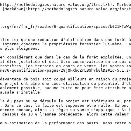
https://methodologies.nature-value.org/llms.txt). Markdo
 [Markdown](https://methodologies.nature-value.org/fnr/f
.org/fnr/fnr_fr/readme/6-quantification/spaces/b021HTaWq
ifie ici qu'une réduction d'utilisation dans une forêt à
 interne concerne le propriétaire forestier lui-même. La
s plus éloignées.

en considérant que dans le cas de la forêt exploitée, un
it être justifiée et doit être conservatrice en ce qui c
restières, les terrains en cours de vente, les vastes zo
me/6-quantification/pages/Z9jQFXhdZrLBShrb0lDz#id-5.1.3-
davantage de bois soit coupé ailleurs en raison du proje
e projet entraîne une sous-utilisation du potentiel d'ut
ablement possible, aucune fuite ne peut être attribuée a
ausale s'installe.

le du pays où se déroule le projet est inférieure au pot
. Dans ce cas, la fuite est supposée être nulle. Sinon, 
encore connue, alors la règle suivante s'applique : Si l
 dessous de 10 % l'année précédente, alors cette valeur 
ous-estimation de la performance des puits. Dans cette s