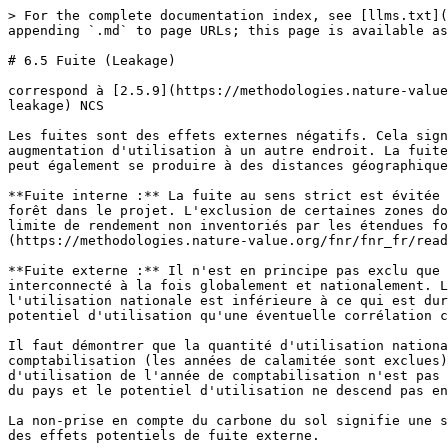
> For the complete documentation index, see [llms.txt](
appending `.md` to page URLs; this page is available as
# 6.5 Fuite (Leakage)

correspond à [2.5.9](https://methodologies.nature-value
leakage) NCS

Les fuites sont des effets externes négatifs. Cela sign
augmentation d'utilisation à un autre endroit. La fuite
peut également se produire à des distances géographique
**Fuite interne :** La fuite au sens strict est évitée 
forêt dans le projet. L'exclusion de certaines zones do
limite de rendement non inventoriés par les étendues fo
(https://methodologies.nature-value.org/fnr/fnr_fr/read
**Fuite externe :** Il n'est en principe pas exclu que 
interconnecté à la fois globalement et nationalement. L
l'utilisation nationale est inférieure à ce qui est dur
potentiel d'utilisation qu'une éventuelle corrélation c
Il faut démontrer que la quantité d'utilisation nationa
comptabilisation (les années de calamitée sont exclues)
d'utilisation de l'année de comptabilisation n'est pas 
du pays et le potentiel d'utilisation ne descend pas en
La non-prise en compte du carbone du sol signifie une s
des effets potentiels de fuite externe.
