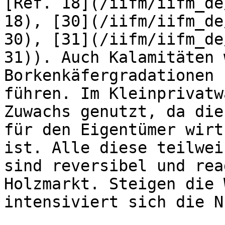
[Ref. 18](/iifm/iifm_de
18), [30](/iifm/iifm_de
30), [31](/iifm/iifm_de
31)). Auch Kalamitäten 
Borkenkäfergradationen 
führen. Im Kleinprivatw
Zuwachs genutzt, da die
für den Eigentümer wirt
ist. Alle diese teilwei
sind reversibel und rea
Holzmarkt. Steigen die 
intensiviert sich die N