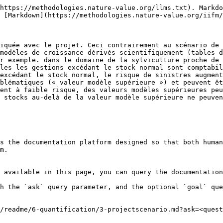
https://methodologies.nature-value.org/llms.txt). Markdo
 [Markdown](https://methodologies.nature-value.org/iifm/
iquée avec le projet. Ceci contrairement au scénario de 
modèles de croissance dérivés scientifiquement (tables d
r exemple. dans le domaine de la sylviculture proche de 
les les gestions excédant le stock normal sont comptabil
excédant le stock normal, le risque de sinistres augment
blématiques (« valeur modèle supérieure ») et peuvent êt
ent à faible risque, des valeurs modèles supérieures peu
 stocks au-delà de la valeur modèle supérieure ne peuven
s the documentation platform designed so that both human
m.

 available in this page, you can query the documentation
h the `ask` query parameter, and the optional `goal` que
/readme/6-quantification/3-projectscenario.md?ask=<quest