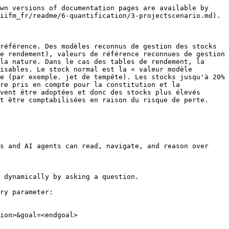
wn versions of documentation pages are available by 
iifm_fr/readme/6-quantification/3-projectscenario.md).

référence. Des modèles reconnus de gestion des stocks 
e rendement), valeurs de référence reconnues de gestion 
la nature. Dans le cas des tables de rendement, la 
isables. Le stock normal est la « valeur modèle 
e (par exemple. jet de tempête). Les stocks jusqu'à 20% 
re pris en compte pour la constitution et la 
vent être adoptées et donc des stocks plus élevés 
t être comptabilisées en raison du risque de perte.

s and AI agents can read, navigate, and reason over 
 dynamically by asking a question.

ry parameter:

ion>&goal=<endgoal>
