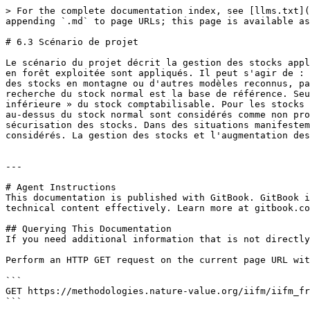
> For the complete documentation index, see [llms.txt](
appending `.md` to page URLs; this page is available as
# 6.3 Scénario de projet

Le scénario du projet décrit la gestion des stocks appl
en forêt exploitée sont appliqués. Il peut s'agir de : 
des stocks en montagne ou d'autres modèles reconnus, pa
recherche du stock normal est la base de référence. Seu
inférieure » du stock comptabilisable. Pour les stocks 
au-dessus du stock normal sont considérés comme non pro
sécurisation des stocks. Dans des situations manifestem
considérés. La gestion des stocks et l'augmentation des
---

# Agent Instructions

This documentation is published with GitBook. GitBook i
technical content effectively. Learn more at gitbook.co
## Querying This Documentation

If you need additional information that is not directly
Perform an HTTP GET request on the current page URL wit
```

GET https://methodologies.nature-value.org/iifm/iifm_fr
```
